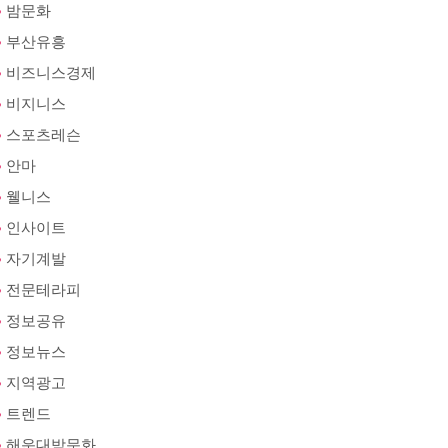
밤문화
부산유흥
비즈니스경제
비지니스
스포츠레슨
안마
웰니스
인사이트
자기계발
전문테라피
정보공유
정보뉴스
지역광고
트렌드
해운대밤문화