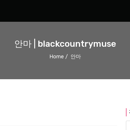
안마 | blackcountrymuse
Home
안마