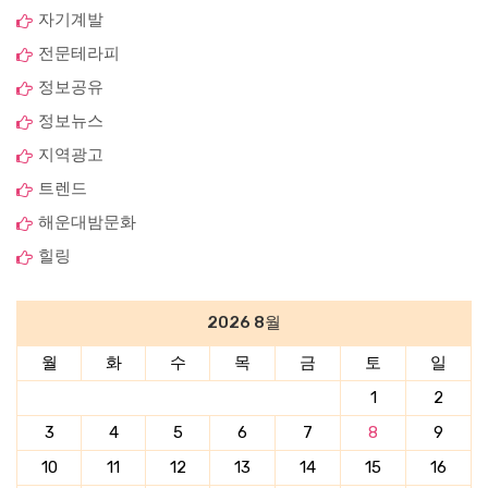
자기계발
전문테라피
정보공유
정보뉴스
지역광고
트렌드
해운대밤문화
힐링
2026 8월
월
화
수
목
금
토
일
1
2
3
4
5
6
7
8
9
10
11
12
13
14
15
16