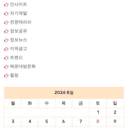
인사이트
자기계발
전문테라피
정보공유
정보뉴스
지역광고
트렌드
해운대밤문화
힐링
2026 8월
월
화
수
목
금
토
일
1
2
3
4
5
6
7
8
9