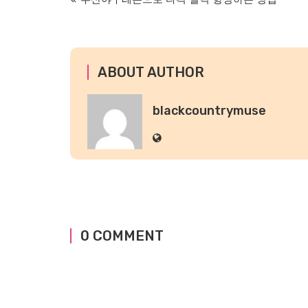
글
탐
색
ABOUT AUTHOR
blackcountrymuse
0 COMMENT