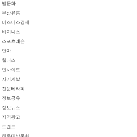
밤문화
부산유흥
비즈니스경제
비지니스
스포츠레슨
안마
웰니스
인사이트
자기계발
전문테라피
정보공유
정보뉴스
지역광고
트렌드
해운대밤문화