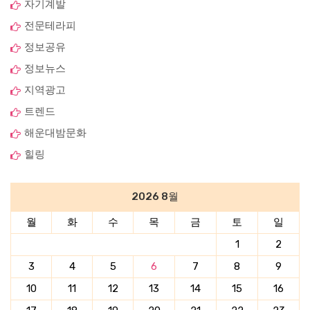
자기계발
전문테라피
정보공유
정보뉴스
지역광고
트렌드
해운대밤문화
힐링
2026 8월
월
화
수
목
금
토
일
1
2
3
4
5
6
7
8
9
10
11
12
13
14
15
16